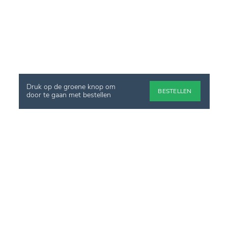
Druk op de groene knop om
BESTELLEN
door te gaan met bestellen