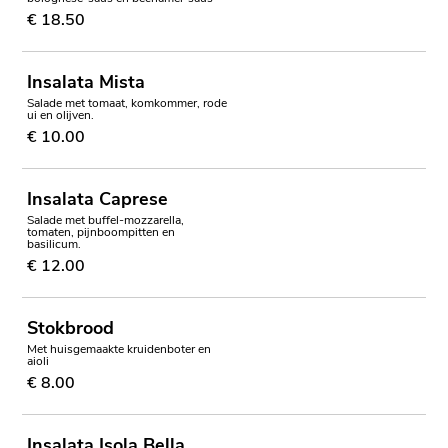
€ 18.50
Insalata Mista
Salade met tomaat, komkommer, rode
ui en olijven.
€ 10.00
Insalata Caprese
Salade met buffel-mozzarella,
tomaten, pijnboompitten en
basilicum.
€ 12.00
Stokbrood
Met huisgemaakte kruidenboter en
aioli
€ 8.00
Insalata Isola Bella