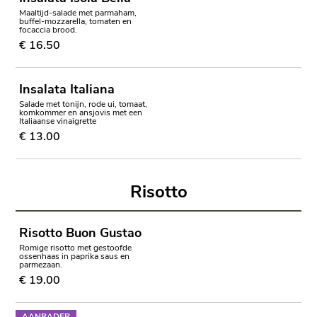
Maaltijd-salade met parmaham,
buffel-mozzarella, tomaten en
focaccia brood.
€ 16.50
Insalata Italiana
Salade met tonijn, rode ui, tomaat,
komkommer en ansjovis met een
Italiaanse vinaigrette
€ 13.00
Risotto
Risotto Buon Gustao
Romige risotto met gestoofde
ossenhaas in paprika saus en
parmezaan.
€ 19.00
AANRADER